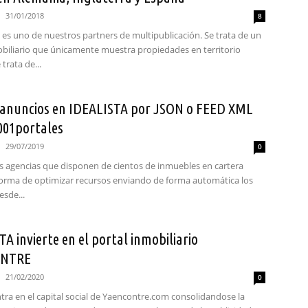
31/01/2018
8
 es uno de nuestros partners de multipublicación. Se trata de un
obiliario que únicamente muestra propiedades en territorio
trata de...
 anuncios en IDEALISTA por JSON o FEED XML
001portales
29/07/2019
0
s agencias que disponen de cientos de inmuebles en cartera
forma de optimizar recursos enviando de forma automática los
sde...
A invierte en el portal inmobiliario
ONTRE
21/02/2020
0
ntra en el capital social de Yaencontre.com consolidandose la