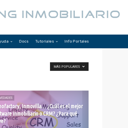
NG INMOBILIARIO
yuda
Docs
Tutoriales
Info Portales
MÁS POPULARES
VEDADES
ofactory, Inmovilla… ¿Cuál es el mejor
tware inmobiliario o CRM? ¿Para qué
ve?