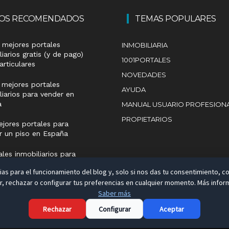
LOS RECOMENDADOS
TEMAS POPULARES
 mejores portales
INMOBILIARIA
liarios gratis (y de pago)
1001PORTALES
articulares
NOVEDADES
 mejores portales
AYUDA
liarios para vender en
a
MANUAL USUARIO PROFESION
PROPIETARIOS
jores portales para
ar un piso en España
ales inmobiliarios para
 a extranjeros
as para el funcionamiento del blog y, solo si nos das tu consentimiento, co
 rechazar o configurar tus preferencias en cualquier momento. Más inform
Saber más
Aviso Legal
Rechazar
Configurar
Aceptar