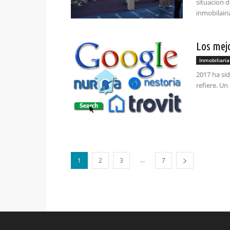
situacion d
inmobilairi
Los mejo
Inmobiliaria
2017 ha sid
refiere. U
...
1
2
3
7