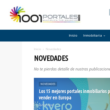
Inicio
Inmobiliaria
Inicio
Novedades
NOVEDADES
No te pierdas detalle de nustras publicacion
NOVEDADES
Los 15 mejores portales inmobiliarios 
vender en Europa
05/01/2024