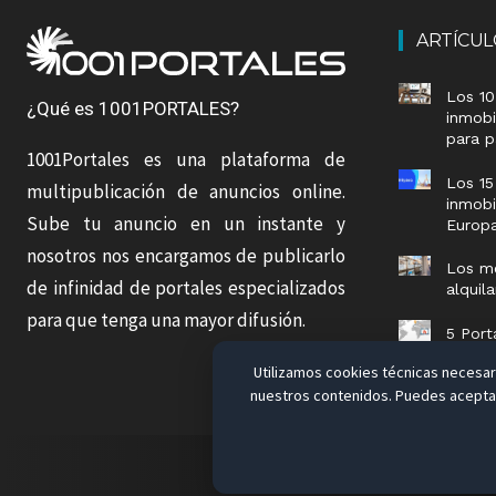
ARTÍCU
Los 10
¿Qué es 1001PORTALES?
inmobi
para p
1001Portales es una plataforma de
Los 15
multipublicación de anuncios online.
inmobi
Sube tu anuncio en un instante y
Europ
nosotros nos encargamos de publicarlo
Los me
de infinidad de portales especializados
alquil
para que tenga una mayor difusión.
5 Port
vender
Utilizamos cookies técnicas necesari
nuestros contenidos. Puedes aceptar,