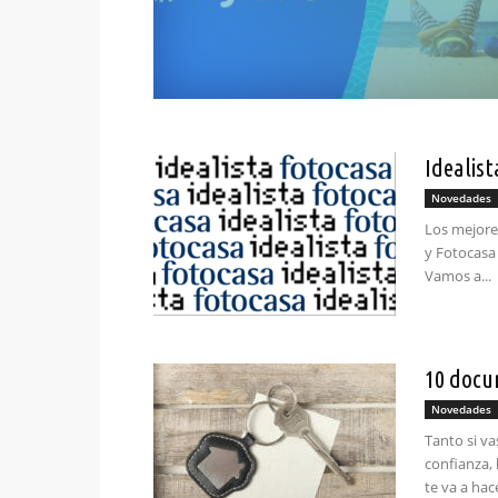
Idealist
Novedades
Los mejores
y Fotocasa 
Vamos a...
10 docu
Novedades
Tanto si va
confianza,
te va a hac