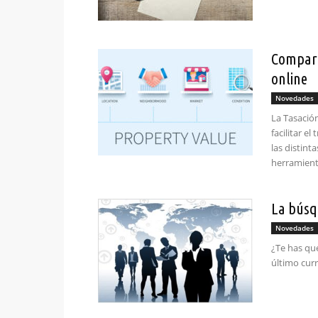
Compara
online
Novedades
La Tasación
facilitar e
las distin
herramient
La búsq
Novedades
¿Te has qu
último curr