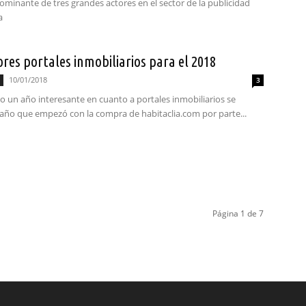
ominante de tres grandes actores en el sector de la publicidad
a
res portales inmobiliarios para el 2018
10/01/2018
3
o un año interesante en cuanto a portales inmobiliarios se
n año que empezó con la compra de habitaclia.com por parte...
Página 1 de 7