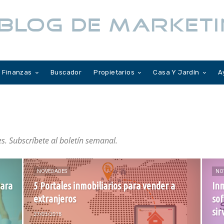
BLOG DE MARKETI
Finanzas
Buscador
Propietarios
Casa Y Jardín
A
es. Subscríbete al boletín semanal.
NOVEDADES
NO
para
5 Portales inmobiliarios para vender a
Inm
extranjeros
sof
sir
27/03/2018