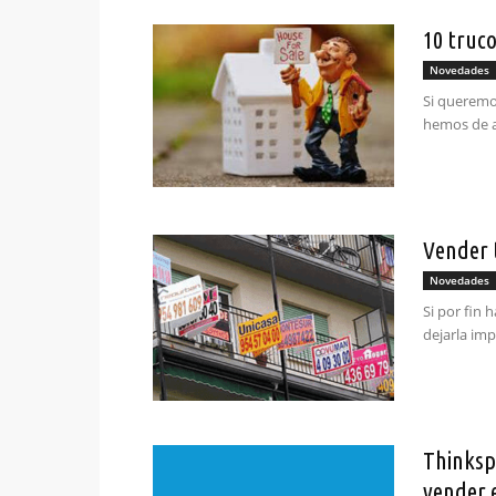
10 truco
Novedades
Si queremos
hemos de a
Vender t
Novedades
Si por fin 
dejarla im
Thinksp
vender 