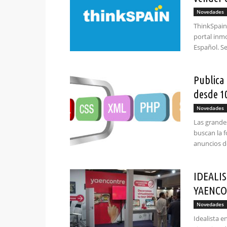
Novedades
ThinkSpain
portal inm
Español. Se 
Publica
desde 1
Novedades
Las grande
buscan la 
anuncios de
IDEALIST
YAENC
Novedades
Idealista e