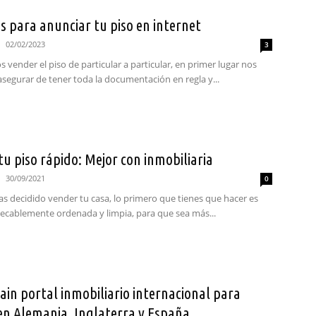
s para anunciar tu piso en internet
02/02/2023
3
 vender el piso de particular a particular, en primer lugar nos
segurar de tener toda la documentación en regla y...
u piso rápido: Mejor con inmobiliaria
30/09/2021
0
has decidido vender tu casa, lo primero que tienes que hacer es
pecablemente ordenada y limpia, para que sea más...
ain portal inmobiliario internacional para
en Alemania, Inglaterra y España