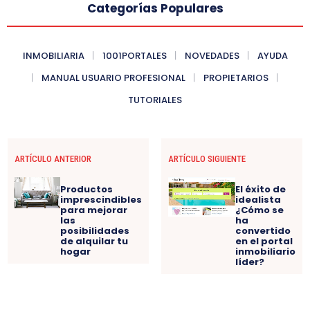
Categorías Populares
INMOBILIARIA
1001PORTALES
NOVEDADES
AYUDA
MANUAL USUARIO PROFESIONAL
PROPIETARIOS
TUTORIALES
ARTÍCULO ANTERIOR
ARTÍCULO SIGUIENTE
Productos
El éxito de
imprescindibles
idealista
para mejorar
¿Cómo se
las
ha
posibilidades
convertido
de alquilar tu
en el portal
hogar
inmobiliario
líder?