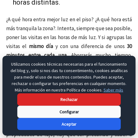
horas distintas.
¿A qué hora entra mejor luz en el piso? ¿A qué hora está
más tranquila la zona?. Intenta, siempre que sea posible,
poner las visitas en las horas de más luz. Y si agrupas las
visitas el
mismo día
y con una diferencia de unos
30
minutos entre cada una
. Ahorrarás mucho tiempo.
Además, si los compradores se ven unos a otros, ven que
Utilizamos cookies técnicas necesarias para el funcionamiento
del blog y, solo si nos das tu consentimiento, cookies analíticas
hay movimiento. Si les gusta el piso, no tardarán en hacer
para medir el uso de nuestros contenidos. Puedes aceptar,
una oferta.
rechazar o configurar tus preferencias en cualquier momento.
Más información en nuestra Política de cookies.
Saber más
Error 28 – Realizar visitas sin registro.
Rechazar
Configurar
El registro de visitas tiene una doble función. La primera
Aceptar
es saber quién entra en tu casa. En el caso de
propiedades de lujo, hay que ser precavido y saber a