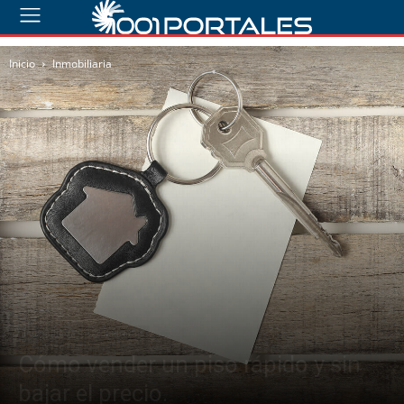
Inicio
Inmobiliaria
Inmobiliaria
Propietarios
Cómo vender un piso rápido y sin
bajar el precio.