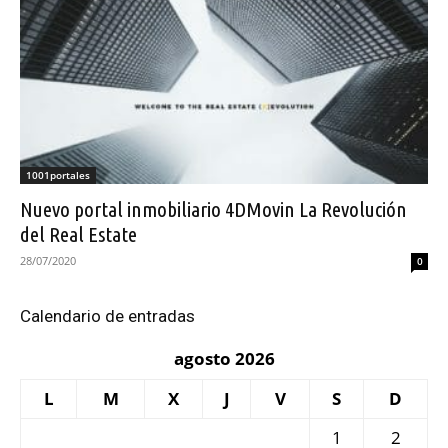
1001portales
Nuevo portal inmobiliario 4DMovin La Revolución
del Real Estate
28/07/2020
0
Calendario de entradas
agosto 2026
L
M
X
J
V
S
D
1
2