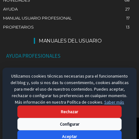
NOVEDADES
68
AYUDA
27
MANUAL USUARIO PROFESIONAL
17
PROPIETARIOS
13
MANUALES DEL USUARIO
AYUDA PROFESIONALES
AYUDA PARTICULARES
Utilizamos cookies técnicas necesarias para el funcionamiento
del blog y, solo si nos das tu consentimiento, cookies analíticas
EMPLEO EN ESPAÑA
para medir el uso de nuestros contenidos. Puedes aceptar,
rechazar o configurar tus preferencias en cualquier momento.
Más información en nuestra Política de cookies.
Saber más
Rechazar
Aviso Legal
Configurar
Aceptar
Política de Privacidad
Política de Cookies