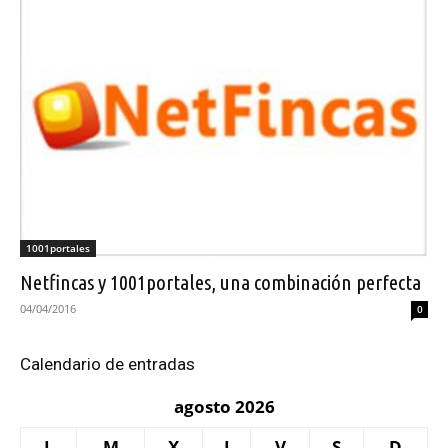
1001portales
Netfincas y 1001portales, una combinación perfecta
04/04/2016
0
Calendario de entradas
agosto 2026
L
M
X
J
V
S
D