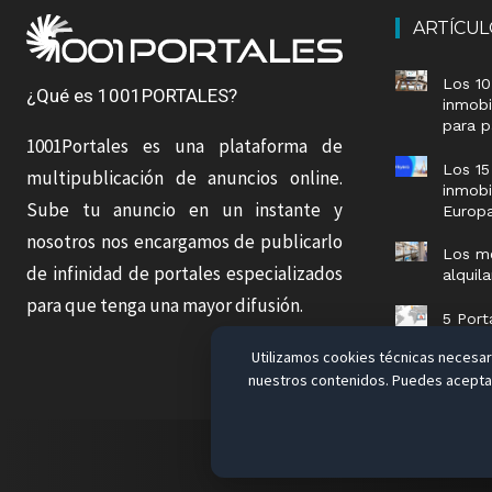
ARTÍCU
Los 10
¿Qué es 1001PORTALES?
inmobi
para p
1001Portales es una plataforma de
Los 15
multipublicación de anuncios online.
inmobi
Sube tu anuncio en un instante y
Europ
nosotros nos encargamos de publicarlo
Los me
de infinidad de portales especializados
alquil
para que tenga una mayor difusión.
5 Port
vender
Utilizamos cookies técnicas necesari
nuestros contenidos. Puedes aceptar,