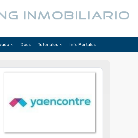
NG INMOBILIARIO
yuda
Docs
Tutoriales
Info Portales