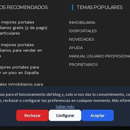
LOS RECOMENDADOS
TEMAS POPULARES
 mejores portales
INMOBILIARIA
liarios gratis (y de pago)
1001PORTALES
articulares
NOVEDADES
 mejores portales
AYUDA
liarios para vender en
a
MANUAL USUARIO PROFESION
PROPIETARIOS
jores portales para
ar un piso en España
ales inmobiliarios para
 a extranjeros
as para el funcionamiento del blog y, solo si nos das tu consentimiento, co
 rechazar o configurar tus preferencias en cualquier momento. Más inform
Saber más
Aviso Legal
Rechazar
Configurar
Aceptar