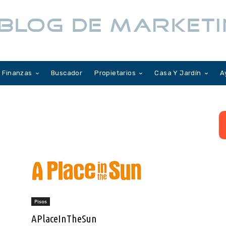
BLOG DE MARKETI
Finanzas
Buscador
Propietarios
Casa Y Jardín
A
Pisos
APlaceInTheSun