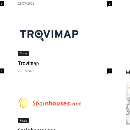
29/07/2025
0
0
Pisos
Trovimap
22/07/2025
0
0
M
Pisos