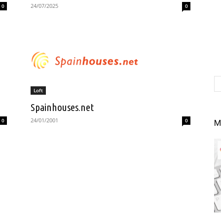
24/07/2025
0
0
Loft
Spainhouses.net
24/01/2001
0
0
M