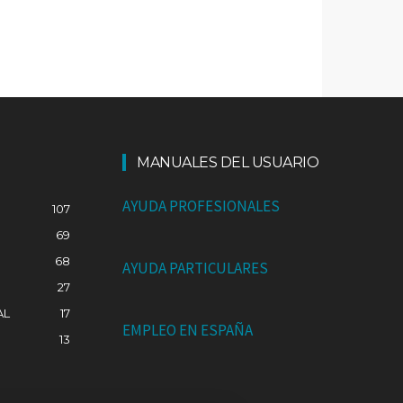
MANUALES DEL USUARIO
AYUDA PROFESIONALES
107
69
68
AYUDA PARTICULARES
27
AL
17
EMPLEO EN ESPAÑA
13