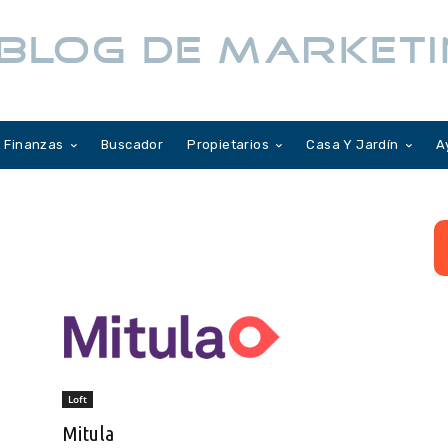
BLOG DE MARKETI
Finanzas
Buscador
Propietarios
Casa Y Jardín
A
Loft
Mitula