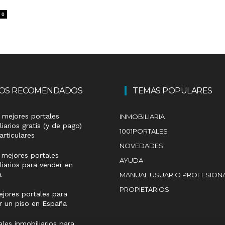
0
LOS RECOMENDADOS
TEMAS POPULARES
 mejores portales
INMOBILIARIA
liarios gratis (y de pago)
1001PORTALES
articulares
NOVEDADES
 mejores portales
AYUDA
liarios para vender en
a
MANUAL USUARIO PROFESION
PROPIETARIOS
jores portales para
ar un piso en España
ales inmobiliarios para