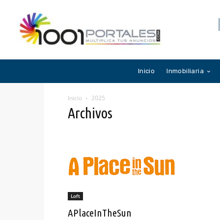
Inicio
Inmobiliaria
Inicio
2025
Archivos
Loft
APlaceInTheSun