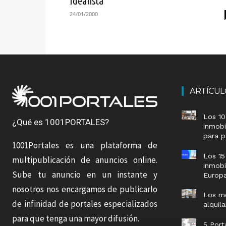
Idealista
24/01/2000
ARTÍCU
Los 10
¿Qué es 1001PORTALES?
inmobi
para p
1001Portales es una plataforma de
Los 15
multipublicación de anuncios online.
inmobi
Sube tu anuncio en un instante y
Europ
nosotros nos encargamos de publicarlo
Los me
de infinidad de portales especializados
alquil
para que tenga una mayor difusión.
5 Port