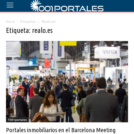
Inicio
Etiquetas
Realo.es
Etiqueta: realo.es
1001portales
Portales inmobiliarios en el Barcelona Meeting