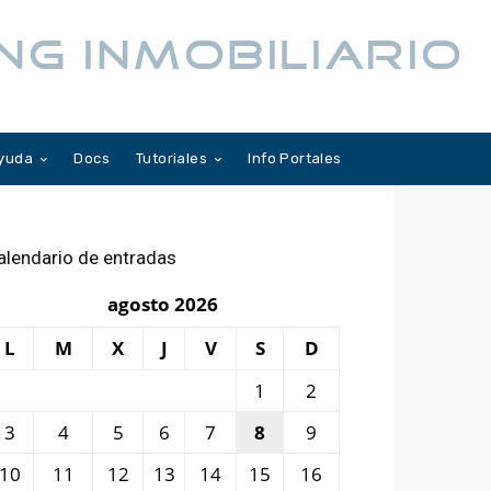
NG INMOBILIARIO
yuda
Docs
Tutoriales
Info Portales
alendario de entradas
agosto 2026
L
M
X
J
V
S
D
1
2
3
4
5
6
7
8
9
10
11
12
13
14
15
16