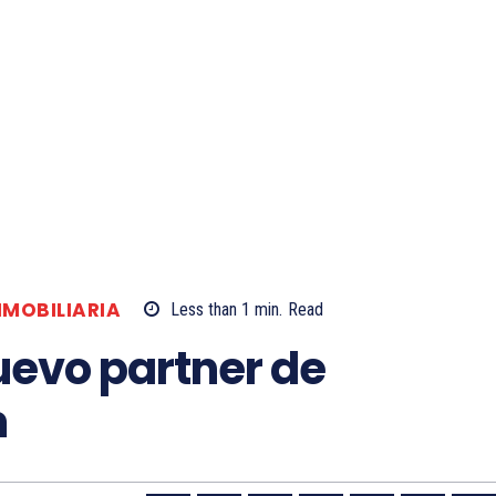
NMOBILIARIA
Less than 1
min.
Read
uevo partner de
m