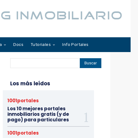
G INMOBILIARIO
a
Docs
Tutoriales
Info Portales
Buscar
Los más leídos
1001portales
Los 10 mejores portales
inmobiliarios gratis (y de
pago) para particulares
1001portales