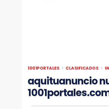
1001PORTALES
CLASIFICADOS
I
aquituanuncio n
1001portales.co