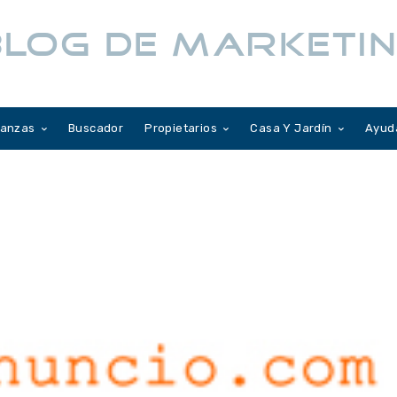
LOG DE MARKETIN
nanzas
Buscador
Propietarios
Casa Y Jardín
Ayud