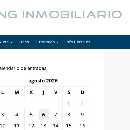
NG INMOBILIARIO
yuda
Docs
Tutoriales
Info Portales
alendario de entradas
agosto 2026
L
M
X
J
V
S
D
1
2
3
4
5
6
7
8
9
10
11
12
13
14
15
16