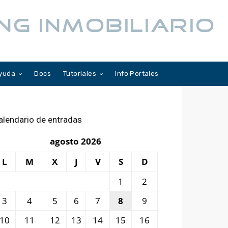
NG INMOBILIARIO
yuda
Docs
Tutoriales
Info Portales
alendario de entradas
agosto 2026
L
M
X
J
V
S
D
1
2
3
4
5
6
7
8
9
10
11
12
13
14
15
16