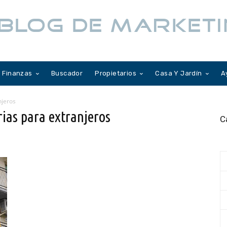
BLOG DE MARKETI
Finanzas
Buscador
Propietarios
Casa Y Jardín
A
njeros
rias para extranjeros
C