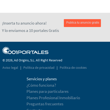
¡Inserta tu anuncio ahora!
Publica tu anuncio gratis
Y lo enviamos a 10 portales Gratis
© 2026, Ad Origins, S.L. All Right Reserved
Aviso legal
|
Política de privacidad
|
Política de cookies
Servicios y planes
¿Cómo funciona?
Planes para particulares
Planes Profesional Inmobiliario
Preguntas frecuentes