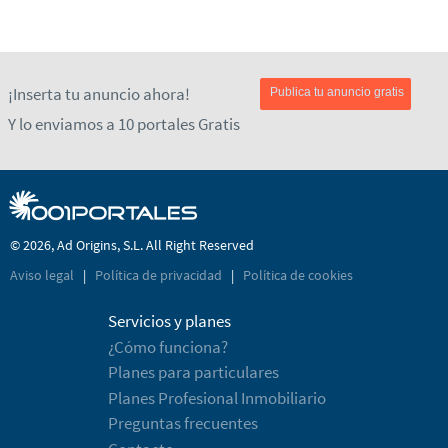
¡Inserta tu anuncio ahora!
Publica tu anuncio gratis
Y lo enviamos a 10 portales Gratis
© 2026, Ad Origins, S.L. All Right Reserved
Aviso legal
|
Política de privacidad
|
Política de cookies
Servicios y planes
¿Cómo funciona?
Planes para particulares
Planes Profesional Inmobiliario
Preguntas frecuentes