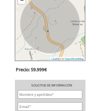
−
Leaflet
| ©
OpenStreetMap
Precio: 59.999€
SOLICITUD DE INFORMACIÓN