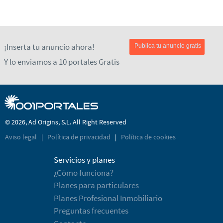
¡Inserta tu anuncio ahora!
Publica tu anuncio gratis
Y lo enviamos a 10 portales Gratis
© 2026, Ad Origins, S.L. All Right Reserved
Aviso legal
|
Política de privacidad
|
Política de cookies
Servicios y planes
¿Cómo funciona?
Planes para particulares
Planes Profesional Inmobiliario
Preguntas frecuentes