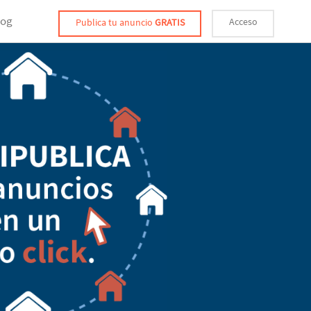
log
Acceso
Publica tu anuncio
GRATIS