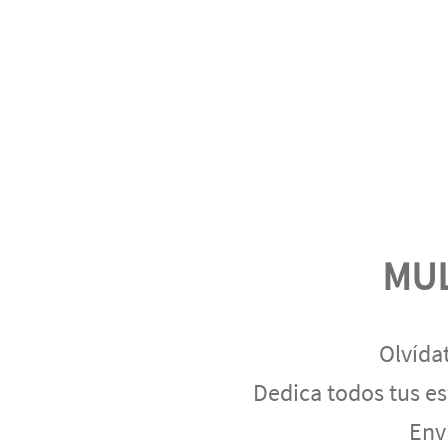
MUL
Olvída
Dedica todos tus es
Env