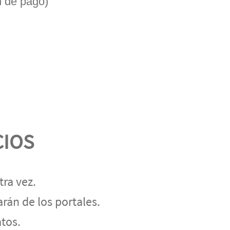
n de pago)
CIOS
ra vez.
rán de los portales.
atos.