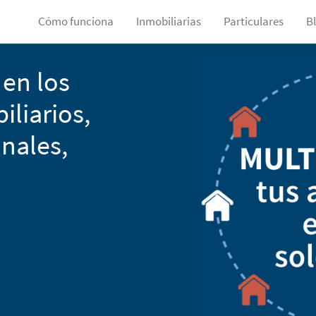
Cómo funciona
Inmobiliarias
Particulares
B
en los
liarios,
nales,