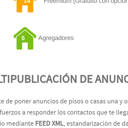
Freemium (Gratuito con opció
14
Agregadores
5
TIPUBLICACIÓN DE ANUN
te de poner anuncios de pisos o casas una y ot
fuerzos a responder los contactos que te llega
ío mediante
FEED XML
, estandarización de d