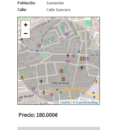
Población:
Santander
Calle:
Calle Guevara
+
−
Leaflet
| ©
OpenStreetMap
Precio: 180.000€