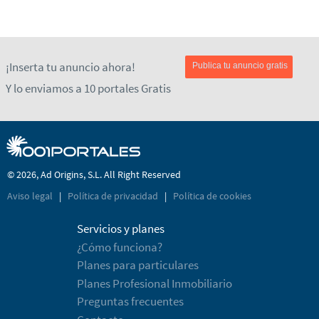
¡Inserta tu anuncio ahora!
Publica tu anuncio gratis
Y lo enviamos a 10 portales Gratis
© 2026, Ad Origins, S.L. All Right Reserved
Aviso legal
|
Política de privacidad
|
Política de cookies
Servicios y planes
¿Cómo funciona?
Planes para particulares
Planes Profesional Inmobiliario
Preguntas frecuentes