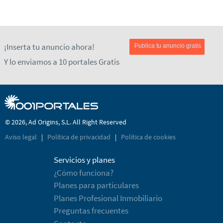
¡Inserta tu anuncio ahora!
Publica tu anuncio gratis
Y lo enviamos a 10 portales Gratis
© 2026, Ad Origins, S.L. All Right Reserved
Aviso legal
|
Política de privacidad
|
Política de cookies
Servicios y planes
¿Cómo funciona?
Planes para particulares
Planes Profesional Inmobiliario
Preguntas frecuentes