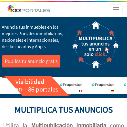
Toggl
naviga
Anuncia tus inmuebles en los
mejores Portales inmobiliarios,
nacionales e internacionales,
de clasificados y App's.
Publica tu anuncio gratis
Visibilidad
en
86 portales
MULTIPLICA TUS ANUNCIOS
Utiliza la
Multipublicación Inmobiliaria
como