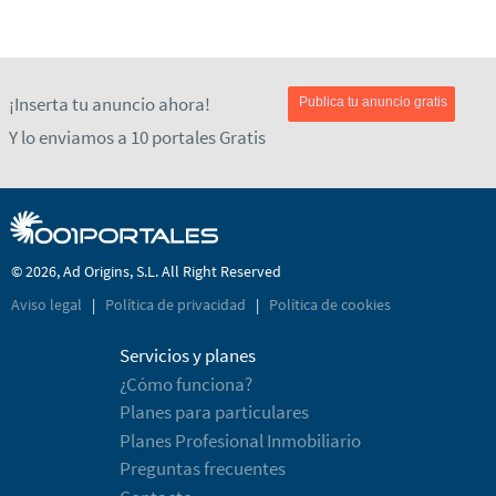
¡Inserta tu anuncio ahora!
Publica tu anuncio gratis
Y lo enviamos a 10 portales Gratis
© 2026, Ad Origins, S.L. All Right Reserved
Aviso legal
|
Política de privacidad
|
Política de cookies
Servicios y planes
¿Cómo funciona?
Planes para particulares
Planes Profesional Inmobiliario
Preguntas frecuentes