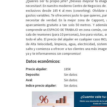
¿Quieres ser tu propio jefe? ¿Deseas mejorar tu imag
necesitas!!. En nuestro moderno Centro de Negocios de 
exclusivos desde 185 € al mes (coworking). Olvídate 
gastos variables. Te ofrecemos justo lo que quieres, p
necesitar de verdad. En la mejor zona de Cappont, a 
aparcamiento gratuito a tan solo 50 metros. Y además.
comprende un ESPACIO DE TRABAJO en zona común, con am
sala de reuniones (para 10 personas), box para visitas, 
todo el año. El precio del alquiler en cualquier caso IN
de Alta Velocidad), limpieza, agua, electricidad, sistema
salto y comienza a ofrecer a tus clientes una más imagen
ya y te informaremos sin compromiso!
Datos económicos:
Precio alquiler:
185€
Deposito:
Sin datos
Aval:
Sin datos
Indice precio alquiler:
Sin datos