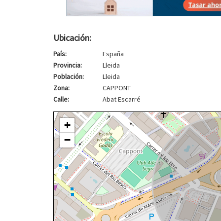
Ubicación:
País:
España
Provincia:
Lleida
Población:
Lleida
Zona:
CAPPONT
Calle:
Abat Escarré
+
−