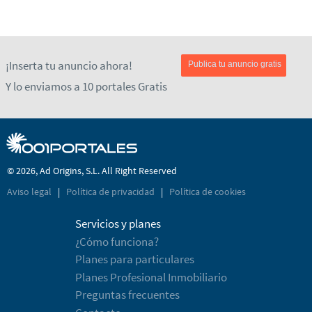
¡Inserta tu anuncio ahora!
Publica tu anuncio gratis
Y lo enviamos a 10 portales Gratis
© 2026, Ad Origins, S.L. All Right Reserved
Aviso legal
|
Política de privacidad
|
Política de cookies
Servicios y planes
¿Cómo funciona?
Planes para particulares
Planes Profesional Inmobiliario
Preguntas frecuentes