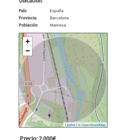
Ubicación:
País:
España
Provincia:
Barcelona
Población:
Manresa
+
−
Leaflet
| ©
OpenStreetMap
Precio: 2.000€