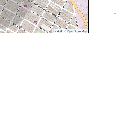
Leaflet
| ©
OpenStreetMap