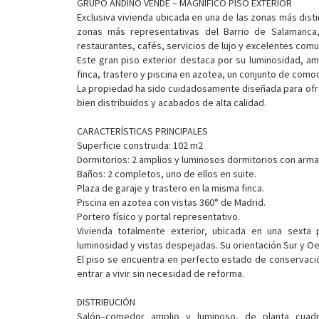
GRUPO ANDINO VENDE – MAGNÍFICO PISO EXTERIOR
Exclusiva vivienda ubicada en una de las zonas más dis
zonas más representativas del Barrio de Salamanca,
restaurantes, cafés, servicios de lujo y excelentes com
Este gran piso exterior destaca por su luminosidad, am
finca, trastero y piscina en azotea, un conjunto de com
La propiedad ha sido cuidadosamente diseñada para ofr
bien distribuidos y acabados de alta calidad.
CARACTERÍSTICAS PRINCIPALES
Superficie construida: 102 m2
Dormitorios: 2 amplios y luminosos dormitorios con arm
Baños: 2 completos, uno de ellos en suite.
Plaza de garaje y trastero en la misma finca.
Piscina en azotea con vistas 360° de Madrid.
Portero físico y portal representativo.
Vivienda totalmente exterior, ubicada en una sexta 
luminosidad y vistas despejadas. Su orientación Sur y Oes
El piso se encuentra en perfecto estado de conservación
entrar a vivir sin necesidad de reforma.
DISTRIBUCIÓN
Salón–comedor amplio y luminoso, de planta cuad