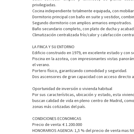
privilegiadas.
Cocina independiente totalmente equipada, con mobilia
Dormitorio principal con baño en suite y vestidor, combi
Segundo dormitorio con amplios armarios empotrados.
Baño secundario completo, con plato de ducha y acabado
Climatización centralizada frío/calor y calefacción centr
LA FINCA Y SU ENTORNO
Edificio construido en 1979, en excelente estado y con se
Piscina en la azotea, con impresionantes vistas panorám
el verano.
Portero físico, garantizando comodidad y seguridad.
Dos ascensores de gran capacidad con acceso directo a 
Oportunidad de inversión o vivienda habitual
Por sus características, ubicación y estado, esta vivien
buscan calidad de vida en pleno centro de Madrid, como i
zonas más cotizadas del país.
CONDICIONES ECONOMICAS
Precio de venta: € 1.200.000
HONORARIOS AGENCIA: 1,5 % del precio de venta mas IV