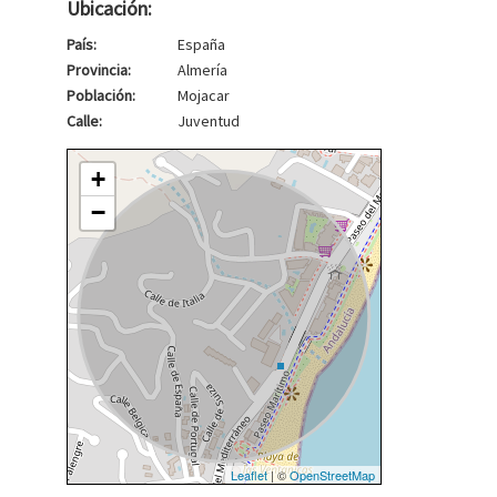
Ubicación:
País:
España
Provincia:
Almería
Población:
Mojacar
Calle:
Juventud
+
−
Leaflet
| ©
OpenStreetMap