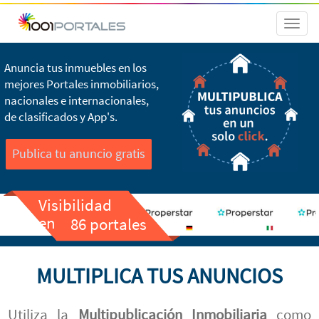
Toggl
naviga
Anuncia tus inmuebles en los
mejores Portales inmobiliarios,
nacionales e internacionales,
de clasificados y App's.
Publica tu anuncio gratis
Visibilidad
en
86 portales
MULTIPLICA TUS ANUNCIOS
Utiliza la
Multipublicación Inmobiliaria
como