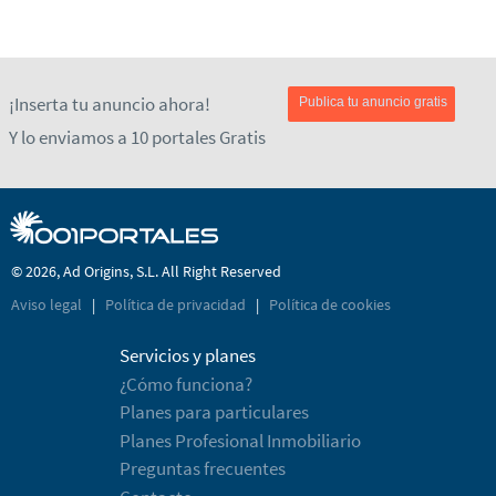
¡Inserta tu anuncio ahora!
Publica tu anuncio gratis
Y lo enviamos a 10 portales Gratis
© 2026, Ad Origins, S.L. All Right Reserved
Aviso legal
|
Política de privacidad
|
Política de cookies
Servicios y planes
¿Cómo funciona?
Planes para particulares
Planes Profesional Inmobiliario
Preguntas frecuentes