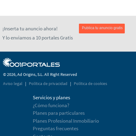
¡Inserta tu anuncio ahora!
Publica tu anuncio gratis
Y lo enviamos a 10 portales Gratis
© 2026, Ad Origins, S.L. All Right Reserved
Aviso legal
|
Política de privacidad
|
Política de cookies
Servicios y planes
¿Cómo funciona?
Planes para particulares
Planes Profesional Inmobiliario
Preguntas frecuentes