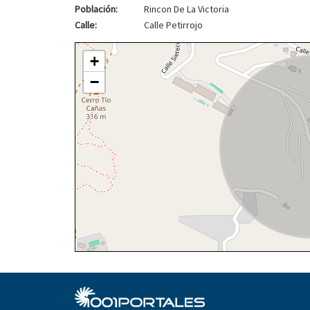
Población:
Rincon De La Victoria
Calle:
Calle Petirrojo
+
−