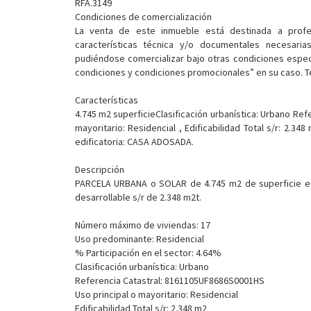
RFA.3149
Condiciones de comercialización
La venta de este inmueble está destinada a profe
características técnica y/o documentales necesari
pudiéndose comercializar bajo otras condiciones espec
condiciones y condiciones promocionales” en su caso. T
Características
4.745 m2 superficieClasificación urbanística: Urbano Re
mayoritario: Residencial , Edificabilidad Total s/r: 2.34
edificatoria: CASA ADOSADA.
Descripción
PARCELA URBANA o SOLAR de 4.745 m2 de superficie en
desarrollable s/r de 2.348 m2t.
Número máximo de viviendas: 17
Uso predominante: Residencial
% Participación en el sector: 4.64%
Clasificación urbanística: Urbano
Referencia Catastral: 8161105UF8686S0001HS
Uso principal o mayoritario: Residencial
Edificabilidad Total s/r: 2.348 m2