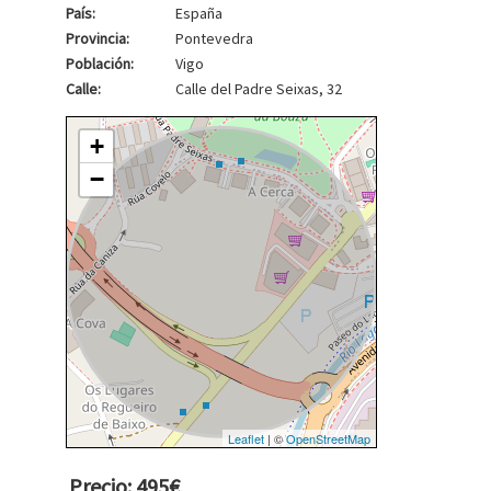
País:
España
Provincia:
Pontevedra
Población:
Vigo
Calle:
Calle del Padre Seixas, 32
+
−
Leaflet
| ©
OpenStreetMap
Precio: 495€