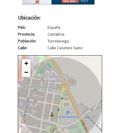
Ubicación:
País:
España
Provincia:
Cantabria
Población:
Torrelavega
Calle:
Calle Casimiro Sainz
+
−