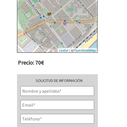
Leaflet
| ©
OpenStreetMap
Precio: 70€
SOLICITUD DE INFORMACIÓN