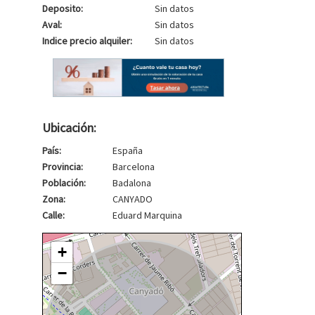
Deposito:
Sin datos
Aval:
Sin datos
Indice precio alquiler:
Sin datos
Ubicación:
País:
España
Provincia:
Barcelona
Población:
Badalona
Zona:
CANYADO
Calle:
Eduard Marquina
+
−