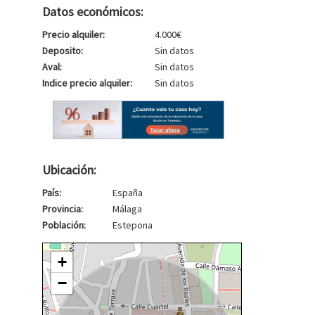
Datos económicos:
Precio alquiler:
4.000€
Deposito:
Sin datos
Aval:
Sin datos
Indice precio alquiler:
Sin datos
Ubicación:
País:
España
Provincia:
Málaga
Población:
Estepona
+
−