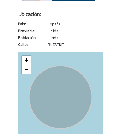
Ubicación:
País:
España
Provincia:
Lleida
Población:
Lleida
Calle:
BUTSENIT
+
−