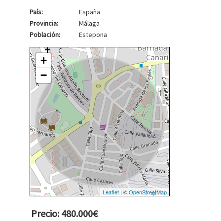
País:
España
Provincia:
Málaga
Población:
Estepona
+
−
Leaflet
| ©
OpenStreetMap
Precio: 480.000€