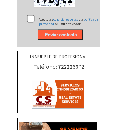
Acepto las
condiciones de uso
y la
politica de
privacidad
de 1001Portales.com
INMUEBLE DE PROFESIONAL
Teléfono: 722226672