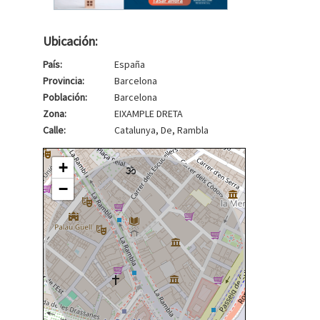
Ubicación:
País:
España
Provincia:
Barcelona
Población:
Barcelona
Zona:
EIXAMPLE DRETA
Calle:
Catalunya, De, Rambla
+
−