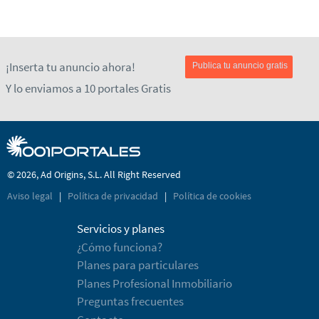
¡Inserta tu anuncio ahora!
Publica tu anuncio gratis
Y lo enviamos a 10 portales Gratis
© 2026, Ad Origins, S.L. All Right Reserved
Aviso legal
|
Política de privacidad
|
Política de cookies
Servicios y planes
¿Cómo funciona?
Planes para particulares
Planes Profesional Inmobiliario
Preguntas frecuentes