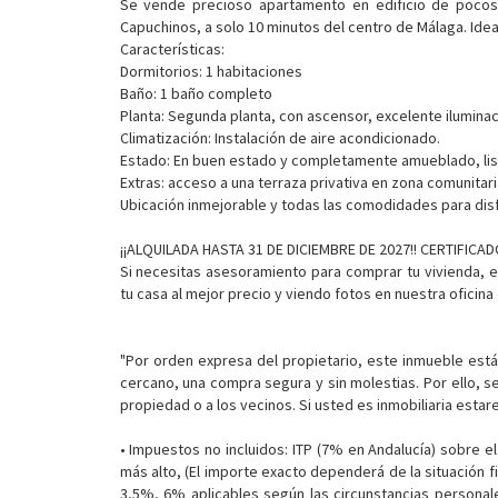
Se vende precioso apartamento en edificio de pocos
Capuchinos, a solo 10 minutos del centro de Málaga. Ideal
Características:
Dormitorios: 1 habitaciones
Baño: 1 baño completo
Planta: Segunda planta, con ascensor, excelente iluminaci
Climatización: Instalación de aire acondicionado.
Estado: En buen estado y completamente amueblado, listo
Extras: acceso a una terraza privativa en zona comunitari
Ubicación inmejorable y todas las comodidades para disfr
¡¡ALQUILADA HASTA 31 DE DICIEMBRE DE 2027!! CERTIFICA
Si necesitas asesoramiento para comprar tu vivienda, 
tu casa al mejor precio y viendo fotos en nuestra oficina
"Por orden expresa del propietario, este inmueble está e
cercano, una compra segura y sin molestias. Por ello, se
propiedad o a los vecinos. Si usted es inmobiliaria esta
• Impuestos no incluidos: ITP (7% en Andalucía) sobre el 
más alto, (El importe exacto dependerá de la situación fi
3,5%, 6% aplicables según las circunstancias personale