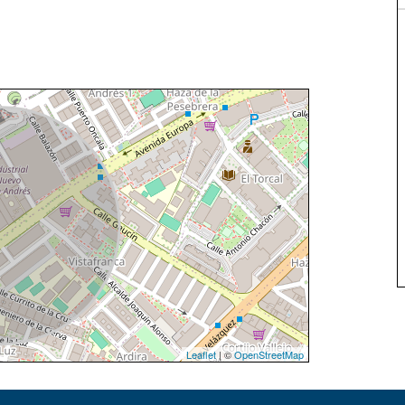
Leaflet
| ©
OpenStreetMap