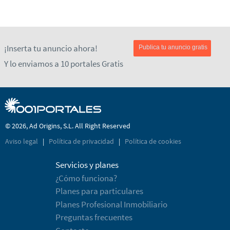
¡Inserta tu anuncio ahora!
Publica tu anuncio gratis
Y lo enviamos a 10 portales Gratis
© 2026, Ad Origins, S.L. All Right Reserved
Aviso legal
|
Política de privacidad
|
Política de cookies
Servicios y planes
¿Cómo funciona?
Planes para particulares
Planes Profesional Inmobiliario
Preguntas frecuentes