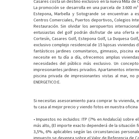
Casares costa un destino exclusivo en la nueva Milla de O
La promoción se desarrolla en una parcela de 3.600 m² 
Estepona, Marbella y Sotogrande se encuentran a es
Centros Comerciales, Puertos deportivos, Colegios Inter
Restauración. Sin olvidar los aeropuertos internacion
entusiastas del golf podrán disfrutar de una oferta e
Cortesín, Casares Golf, Estepona Golf, La Duquesa Golf
exclusivo complejo residencial de 15 lujosas viviendas 
fantásticos jardines comunitarios, gimnasio, piscina e
necesite en tu día a día, ofrecemos amplias viviendas 
necesidades del público más exclusivo. Un concepto
impresionantes jardines privados. Apartamentos interme
piscina privada de impresionantes vistas al mar, no pi
ENERGETICO:E.
Si necesitas asesoramiento para comprar tu vivienda, 
tu casa al mejor precio y viendo fotos en nuestra oficina
• Impuestos no incluidos: ITP (7% en Andalucía) sobre el 
más alto, (El importe exacto dependerá de la situación fi
3,5%, 6% aplicables según las circunstancias personale
impuesto se devenga sobre el Valor de Referencia de Cat