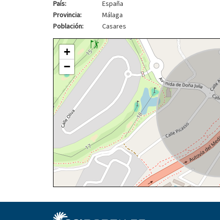
País:
España
Provincia:
Málaga
Población:
Casares
+
−