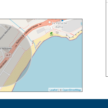
Leaflet
| ©
OpenStreetMap