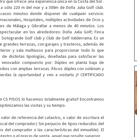
ro que ofrece una experiencia única en la Costa del Sol .
a sólo 220 m del mar y a 300m de Doña Julia Golf club.
casos minutos donde disponer de cualquier servicio:
nacionales, Hospitales, múltiples actividades de Ocio y
ales de Málaga y Gibraltar a menos de 40 minutos. Los
spectacular en los alrededores: Doña Julia Golf; Finca
, Sotogrande Golf club y Club de Golf Valderrama. Es un
de grandes terrazas, con garajes y trasteros, además de
xterior y sala multiusos para proporcionar todo lo que
de distintas tipologías, diseñadas para satisfacer las
 innovador compuesto por: Dúplex en planta baja de
dios con amplias terrazas. Áticos dúplex con solárium y
erdas la oportunidad y ven a visitarlo ¡!! CERTIFICADO
en CS PISOS lo hacemos totalmente gratis!! Encontramos
 optimizamos las visitas y su tiempo.
valor de referencia del catastro, o valor de escritura el
scal del comprador.) Sin perjuicio de tipos reducidos del
s del comprador o las características del inmueble). El
astro o el precio de venta, aquel que resulte superior.