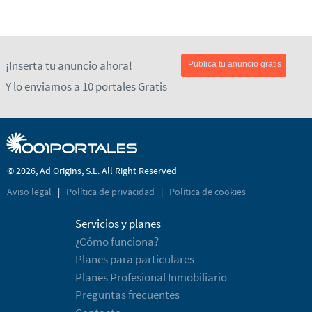
¡Inserta tu anuncio ahora!
Publica tu anuncio gratis
Y lo enviamos a 10 portales Gratis
© 2026, Ad Origins, S.L. All Right Reserved
Aviso legal
|
Política de privacidad
|
Política de cookies
Servicios y planes
¿Cómo funciona?
Planes para particulares
Planes Profesional Inmobiliario
Preguntas frecuentes