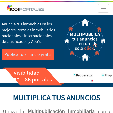
Toggl
naviga
Anuncia tus inmuebles en los
mejores Portales inmobiliarios,
nacionales e internacionales,
de clasificados y App's.
Publica tu anuncio gratis
Visibilidad
en
86 portales
MULTIPLICA TUS ANUNCIOS
Utiliza la
Multipublicación Inmobiliaria
como