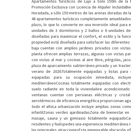
Apartamentos Turísticos de Lujo a Sólo 150m de la 
Promoción Exclusiva con Licencia de Alquiler IncluidaBi
Horadada, a sólo 150 metros de las arenas doradas de l
48 apartamentos turísticos completamente amueblados, t
plazo, lo que lo convierte en una inversión ideal para el
unidades de 3 dormitorios y 2 baños o 6 unidades de
diseñadas para maximizar el confort, el estilo y la fun
propiedad está diseñada para satisfacer las diferentes 
baja cuentan con amplios jardines privados con vista
planta ofrecen amplias terrazas, algunas con vistas par
con vistas al mar y cocinas al aire libre, pérgolas, jacu
plaza de aparcamiento subterráneo privado y un trastero.
verano de 2026.Totalmente equipadas y listas para e
equipadas para su ocupación inmediata, incluye
mediterráneoCocinas totalmente equipadas con elect
suelo radiante en toda la viviendaAire acondicionad
ventanas cuentan con persianas eléctricas y crista
aerotérmicos de eficiencia energética proporcionan agua
todo el añoLa urbanización incluye amplias zonas comu
infantilZonas verdes ajardinadasZona de bienestar en 
masaje, sauna y un gimnasio totalmente equipadoCad
residentes y huéspedes una experiencia mediterránea rela
las principales atraccionesEsta inmejorable ubicación of