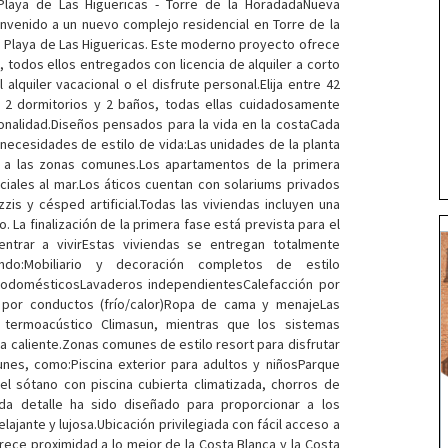
Playa de Las Higuericas - Torre de la HoradadaNueva
envenido a un nuevo complejo residencial en Torre de la
a Playa de Las Higuericas. Este moderno proyecto ofrece
odos ellos entregados con licencia de alquiler a corto
 alquiler vacacional o el disfrute personal.Elija entre 42
 2 dormitorios y 2 baños, todas ellas cuidadosamente
cionalidad.Diseños pensados para la vida en la costaCada
necesidades de estilo de vida:Las unidades de la planta
s a las zonas comunes.Los apartamentos de la primera
ciales al mar.Los áticos cuentan con solariums privados
zzis y césped artificial.Todas las viviendas incluyen una
 La finalización de la primera fase está prevista para el
ntrar a vivirEstas viviendas se entregan totalmente
ndo:Mobiliario y decoración completos de estilo
rodomésticosLavaderos independientesCalefacción por
o por conductos (frío/calor)Ropa de cama y menajeLas
l termoacústico Climasun, mientras que los sistemas
 caliente.Zonas comunes de estilo resort para disfrutar
nes, como:Piscina exterior para adultos y niñosParque
el sótano con piscina cubierta climatizada, chorros de
a detalle ha sido diseñado para proporcionar a los
jante y lujosa.Ubicación privilegiada con fácil acceso a
rece proximidad a lo mejor de la Costa Blanca y la Costa