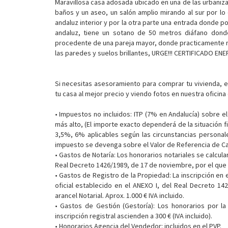
Maravillosa casa adosada ubicado en una de las urbaniza
baños y un aseo, un salón amplio mirando al sur por lo
andaluz interior y por la otra parte una entrada donde p
andaluz, tiene un sotano de 50 metros diáfano dond
procedente de una pareja mayor, donde practicamente no
las paredes y suelos brillantes, URGE!!! CERTIFICADO ENE
Si necesitas asesoramiento para comprar tu vivienda, 
tu casa al mejor precio y viendo fotos en nuestra oficina
• Impuestos no incluidos: ITP (7% en Andalucía) sobre el 
más alto, (El importe exacto dependerá de la situación fi
3,5%, 6% aplicables según las circunstancias personale
impuesto se devenga sobre el Valor de Referencia de Cat
• Gastos de Notaría: Los honorarios notariales se calcular
Real Decreto 1426/1989, de 17 de noviembre, por el que se
• Gastos de Registro de la Propiedad: La inscripción en 
oficial establecido en el ANEXO I, del Real Decreto 1
arancel Notarial. Aprox. 1.000 € IVA incluido.
• Gastos de Gestión (Gestoría): Los honorarios por la 
inscripción registral ascienden a 300 € (IVA incluido).
• Honorarios Agencia del Vendedor: incluidos en el PVP.