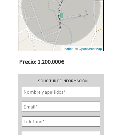
Leaflet
| ©
OpenStreetMap
Precio: 1.200.000€
SOLICITUD DE INFORMACIÓN