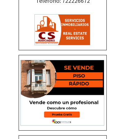
Teléfono: 722226672