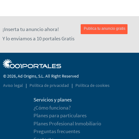
¡Inserta tu anuncio ahora!
Publica tu anuncio gratis
Y lo enviamos a 10 portales Gratis
© 2026, Ad Origins, S.L. All Right Reserved
Aviso legal
|
Política de privacidad
|
Política de cookies
Servicios y planes
¿Cómo funciona?
Planes para particulares
Planes Profesional Inmobiliario
Preguntas frecuentes