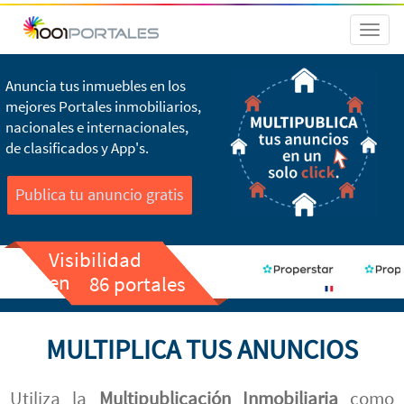
Toggl
naviga
Anuncia tus inmuebles en los
mejores Portales inmobiliarios,
nacionales e internacionales,
de clasificados y App's.
Publica tu anuncio gratis
Visibilidad
en
86 portales
MULTIPLICA TUS ANUNCIOS
Utiliza la
Multipublicación Inmobiliaria
como