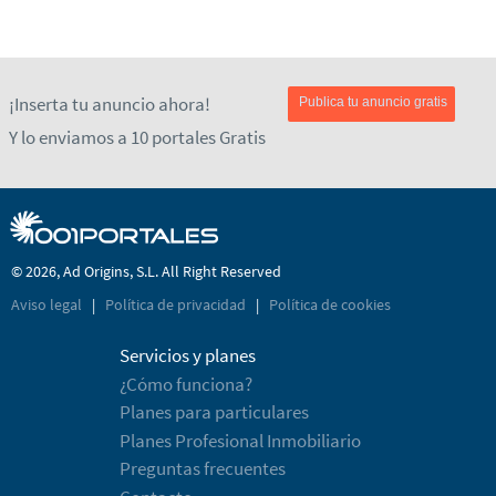
¡Inserta tu anuncio ahora!
Publica tu anuncio gratis
Y lo enviamos a 10 portales Gratis
© 2026, Ad Origins, S.L. All Right Reserved
Aviso legal
|
Política de privacidad
|
Política de cookies
Servicios y planes
¿Cómo funciona?
Planes para particulares
Planes Profesional Inmobiliario
Preguntas frecuentes