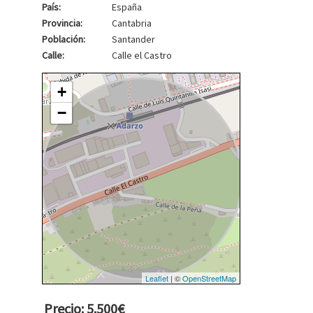
País:
España
Provincia:
Cantabria
Población:
Santander
Calle:
Calle el Castro
+
−
Leaflet
| ©
OpenStreetMap
Precio: 5.500€